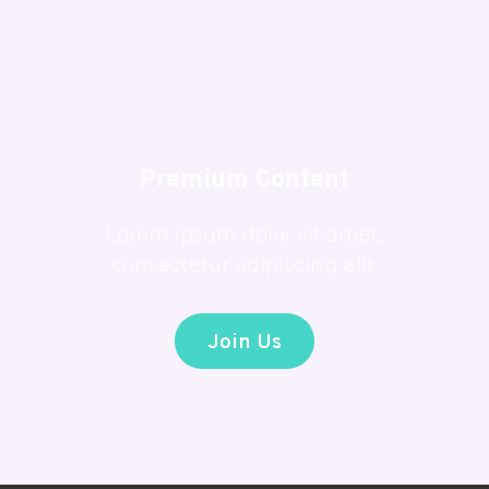
Premium Content
Lorem ipsum dolor sit amet,
consectetur adipiscing elit.
Join Us